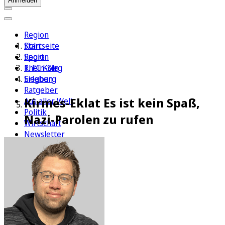
Anmelden
Region
Köln
Startseite
Sport
Region
1. FC Köln
Rhein-Sieg
Erleben
Siegburg
Ratgeber
Kirmes-Eklat Es ist kein Spaß,
Aus aller Welt
Politik
Nazi-Parolen zu rufen
Wirtschaft
Newsletter
E-Paper