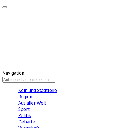
Meine KR
Meine Artikel
Meine Region
Meine Newsletter
Gewinnspiele
Mein Rundschau PLUS
Mein E-Paper
Navigation
Köln und Stadtteile
Region
Aus aller Welt
Sport
Politik
Debatte