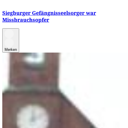
Siegburger Gefängnisseelsorger war
Missbrauchsopfer
Merken