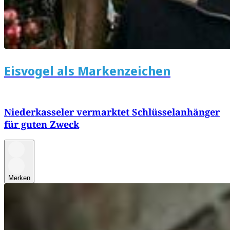
Eisvogel als Markenzeichen
Niederkasseler vermarktet Schlüsselanhänger
für guten Zweck
Merken