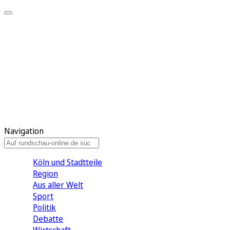
Meine KR
Meine Artikel
Meine Region
Meine Newsletter
Gewinnspiele
Mein Rundschau PLUS
Mein E-Paper
Navigation
Köln und Stadtteile
Region
Aus aller Welt
Sport
Politik
Debatte