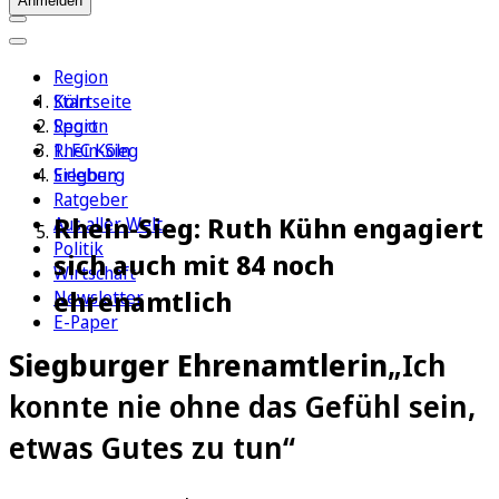
Anmelden
Region
Köln
Startseite
Sport
Region
1. FC Köln
Rhein-Sieg
Erleben
Siegburg
Ratgeber
Rhein-Sieg: Ruth Kühn engagiert
Aus aller Welt
Politik
sich auch mit 84 noch
Wirtschaft
ehrenamtlich
Newsletter
E-Paper
Siegburger Ehrenamtlerin
„Ich
konnte nie ohne das Gefühl sein,
etwas Gutes zu tun“