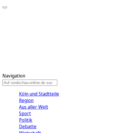
Meine KR
Meine Artikel
Meine Region
Meine Newsletter
Gewinnspiele
Mein Rundschau PLUS
Mein E-Paper
Navigation
Köln und Stadtteile
Region
Aus aller Welt
Sport
Politik
Debatte