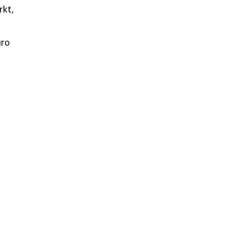
rkt,
uro