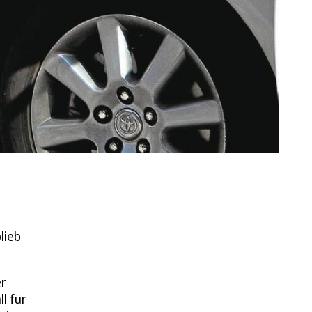
lieb
er
l für