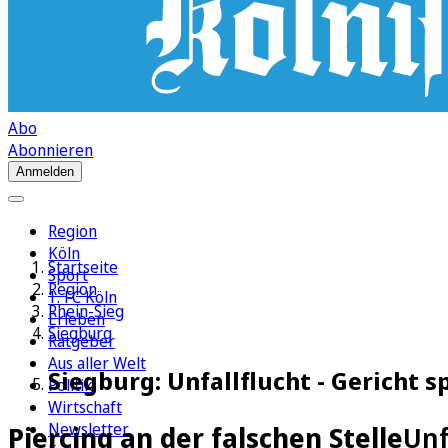
Abo
Abonnieren
Anmelden
Region
Köln
Startseite
Sport
Region
1. FC Köln
Rhein-Sieg
Erleben
Siegburg
Ratgeber
Aus aller Welt
Siegburg: Unfallflucht - Gericht s
Politik
Wirtschaft
Newsletter
Piercing an der falschen Stelle
Unf