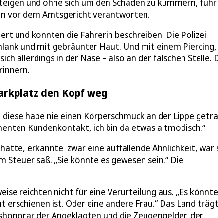
teigen und ohne sich um den Schaden zu kümmern, fuhr 
erin vor dem Amtsgericht verantworten.
rt und konnten die Fahrerin beschreiben. Die Polizei
schlank und mit gebräunter Haut. Und mit einem Piercing,
h allerdings in der Nase – also an der falschen Stelle.
erinnern.
arkplatz den Kopf weg
 diese habe nie einen Körperschmuck an der Lippe getr
anenten Kundenkontakt, ich bin da etwas altmodisch.“
 hatte, erkannte zwar eine auffallende Ähnlichkeit, war 
am Steuer saß. „Sie könnte es gewesen sein.“ Die
eise reichten nicht für eine Verurteilung aus. „Es könnte
ht erschienen ist. Oder eine andere Frau.“ Das Land träg
shonorar der Angeklagten und die Zeugengelder, der