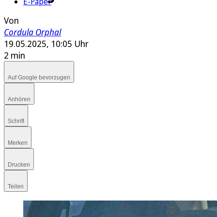
E-Paper
Von
Cordula Orphal
19.05.2025, 10:05 Uhr
2 min
Auf Google bevorzugen
Anhören
Schrift
Merken
Drucken
Teilen