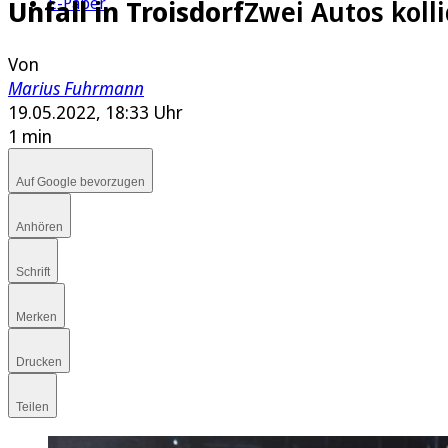
E-Paper
Unfall in Troisdorf
Zwei Autos kolli
Von
Marius Fuhrmann
19.05.2022, 18:33 Uhr
1 min
Auf Google bevorzugen
Anhören
Schrift
Merken
Drucken
Teilen