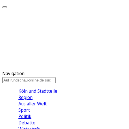
Meine KR
Meine Artikel
Meine Region
Meine Newsletter
Gewinnspiele
Mein Rundschau PLUS
Mein E-Paper
Navigation
Köln und Stadtteile
Region
Aus aller Welt
Sport
Politik
Debatte