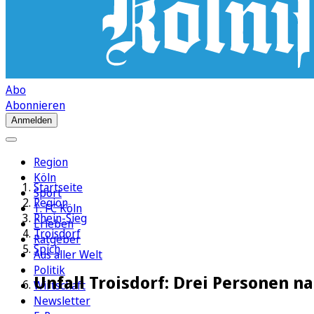
Abo
Abonnieren
Anmelden
Region
Köln
Startseite
Sport
Region
1. FC Köln
Rhein-Sieg
Erleben
Troisdorf
Ratgeber
Spich
Aus aller Welt
Politik
Unfall Troisdorf: Drei Personen n
Wirtschaft
Newsletter