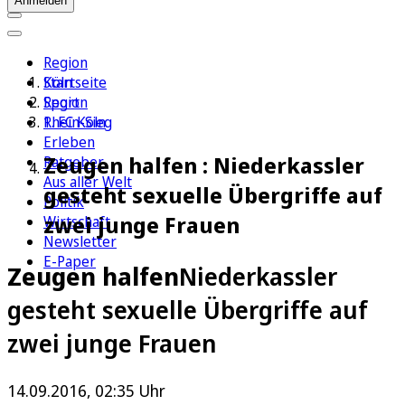
Anmelden
Region
Köln
Startseite
Sport
Region
1. FC Köln
Rhein-Sieg
Erleben
Zeugen halfen : Niederkassler
Ratgeber
Aus aller Welt
gesteht sexuelle Übergriffe auf
Politik
zwei junge Frauen
Wirtschaft
Newsletter
E-Paper
Zeugen halfen
Niederkassler
gesteht sexuelle Übergriffe auf
zwei junge Frauen
14.09.2016, 02:35 Uhr