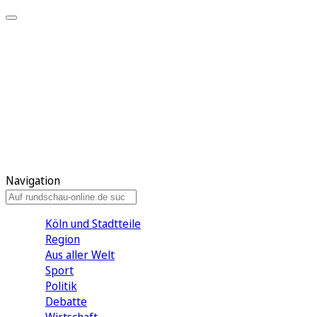
Meine KR
Meine Artikel
Meine Region
Meine Newsletter
Gewinnspiele
Mein Rundschau PLUS
Mein E-Paper
Navigation
Köln und Stadtteile
Region
Aus aller Welt
Sport
Politik
Debatte