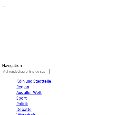
Meine KR
Meine Artikel
Meine Region
Meine Newsletter
Gewinnspiele
Mein Rundschau PLUS
Mein E-Paper
Navigation
Köln und Stadtteile
Region
Aus aller Welt
Sport
Politik
Debatte