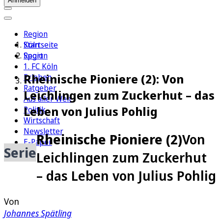
Anmelden
Region
Köln
Startseite
Sport
Region
1. FC Köln
Rheinische Pioniere (2): Von
Erleben
Ratgeber
Leichlingen zum Zuckerhut – das
Aus aller Welt
Leben von Julius Pohlig
Politik
Wirtschaft
Newsletter
Rheinische Pioniere (2)
Von
E-Paper
Serie
Leichlingen zum Zuckerhut
– das Leben von Julius Pohlig
Von
Johannes Spätling