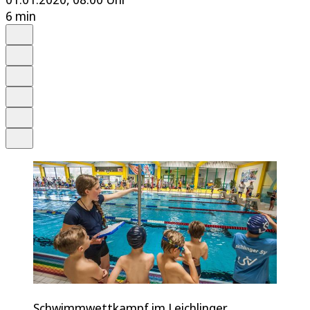
6 min
Auf Google bevorzugen
Anhören
Schrift
Merken
Drucken
Teilen
Schwimmwettkampf im Leichlinger