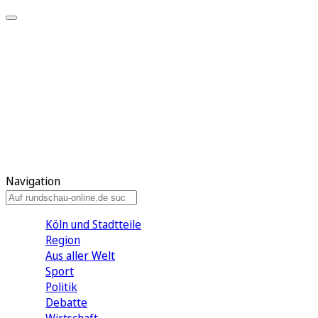
Meine KR
Meine Artikel
Meine Region
Meine Newsletter
Gewinnspiele
Mein Rundschau PLUS
Mein E-Paper
Navigation
Köln und Stadtteile
Region
Aus aller Welt
Sport
Politik
Debatte