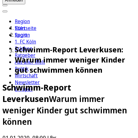
Anmelden
Region
Köln
Startseite
Sport
Region
1. FC Köln
Schwimm-Report Leverkusen:
Erleben
Ratgeber
Warum immer weniger Kinder
Aus aller Welt
gut schwimmen können
Politik
Wirtschaft
Newsletter
Schwimm-Report
E-Paper
Leverkusen
Warum immer
weniger Kinder gut schwimmen
können
01.01.2020, 08:00 Uhr