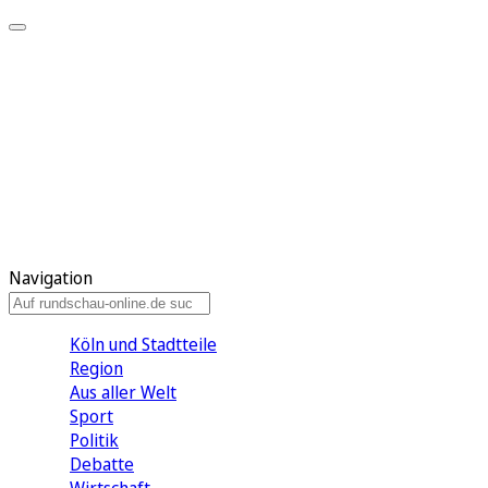
Meine KR
Meine Artikel
Meine Region
Meine Newsletter
Gewinnspiele
Mein Rundschau PLUS
Mein E-Paper
Navigation
Köln und Stadtteile
Region
Aus aller Welt
Sport
Politik
Debatte