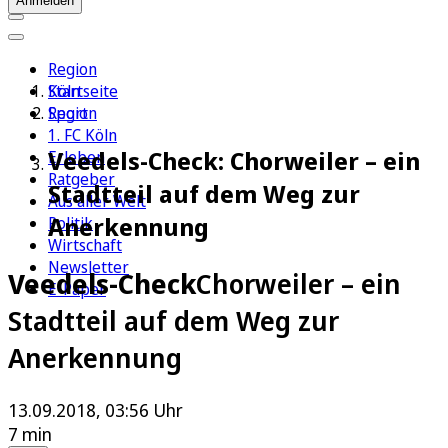
Anmelden
Region
Köln
Startseite
Sport
Region
1. FC Köln
Veedels-Check: Chorweiler – ein
Erleben
Ratgeber
Stadtteil auf dem Weg zur
Aus aller Welt
Anerkennung
Politik
Wirtschaft
Newsletter
Veedels-Check
Chorweiler – ein
E-Paper
Stadtteil auf dem Weg zur
Anerkennung
13.09.2018, 03:56 Uhr
7 min