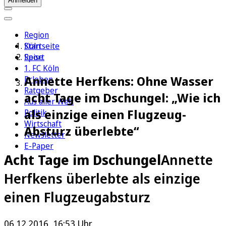
Anmelden
Region
Köln
Startseite
Sport
Reise
1. FC Köln
Annette Herfkens: Ohne Wasser
Erleben
Ratgeber
acht Tage im Dschungel: „Wie ich
Aus aller Welt
als einzige einen Flugzeug-
Politik
Wirtschaft
Absturz überlebte“
Newsletter
E-Paper
Acht Tage im Dschungel
Annette
Herfkens überlebte als einzige
einen Flugzeugabsturz
06.12.2016, 16:53 Uhr