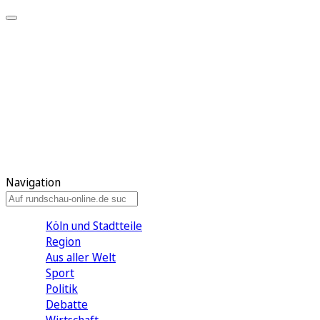
Meine KR
Meine Artikel
Meine Region
Meine Newsletter
Gewinnspiele
Mein Rundschau PLUS
Mein E-Paper
Navigation
Köln und Stadtteile
Region
Aus aller Welt
Sport
Politik
Debatte