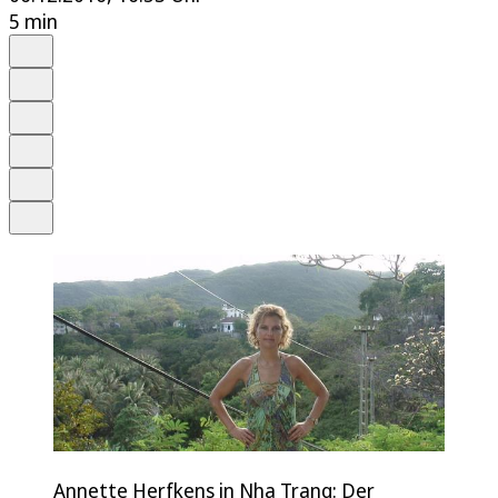
5 min
Auf Google bevorzugen
Anhören
Schrift
Merken
Drucken
Teilen
Annette Herfkens in Nha Trang: Der