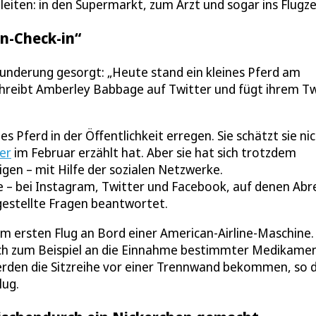
egleiten: in den Supermarkt, zum Arzt und sogar ins Flugz
n-Check-in“
underung gesorgt: „Heute stand ein kleines Pferd am
schreibt Amberley Babbage auf Twitter und fügt ihrem T
s Pferd in der Öffentlichkeit erregen. Sie schätzt sie ni
er
im Februar erzählt hat. Aber sie hat sich trotzdem
gen – mit Hilfe der sozialen Netzwerke.
ile – bei Instagram, Twitter und Facebook, auf denen Abr
 gestellte Fragen beantwortet.
rem ersten Flug an Bord einer American-Airline-Maschine.
auch zum Beispiel an die Einnahme bestimmter Medikame
r werden die Sitzreihe vor einer Trennwand bekommen, so 
lug.