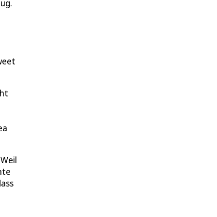
eug.
weet
cht
ea
 Weil
nte
dass