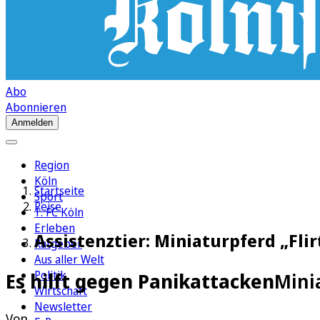
Abo
Abonnieren
Anmelden
Region
Köln
Startseite
Sport
Reise
1. FC Köln
Erleben
Assistenztier: Miniaturpferd „Flir
Ratgeber
Aus aller Welt
Politik
Es hilft gegen Panikattacken
Minia
Wirtschaft
Newsletter
Von