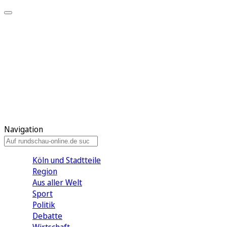
Meine KR
Meine Artikel
Meine Region
Meine Newsletter
Gewinnspiele
Mein Rundschau PLUS
Mein E-Paper
Navigation
Köln und Stadtteile
Region
Aus aller Welt
Sport
Politik
Debatte