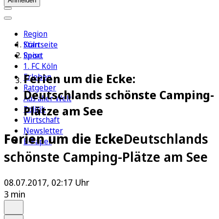
Anmelden
Region
Köln
Startseite
Sport
Reise
1. FC Köln
Ferien um die Ecke:
Erleben
Ratgeber
Deutschlands schönste Camping-
Aus aller Welt
Plätze am See
Politik
Wirtschaft
Newsletter
Ferien um die Ecke
Deutschlands
E-Paper
schönste Camping-Plätze am See
08.07.2017, 02:17 Uhr
3 min
Auf Google bevorzugen