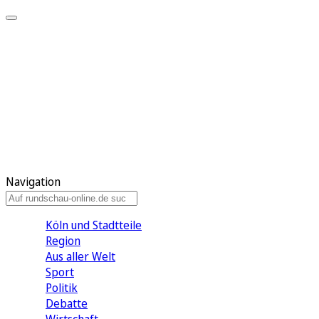
Meine KR
Meine Artikel
Meine Region
Meine Newsletter
Gewinnspiele
Mein Rundschau PLUS
Mein E-Paper
Navigation
Köln und Stadtteile
Region
Aus aller Welt
Sport
Politik
Debatte