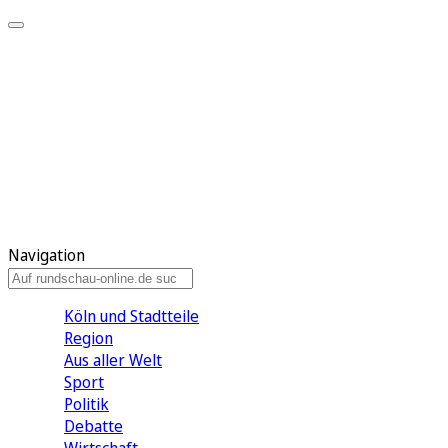
Meine KR
Meine Artikel
Meine Region
Meine Newsletter
Gewinnspiele
Mein Rundschau PLUS
Mein E-Paper
Navigation
Köln und Stadtteile
Region
Aus aller Welt
Sport
Politik
Debatte