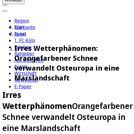
Anmelden
Region
Köln
Startseite
Sport
Reise
1. FC Köln
Irres Wetterphänomen:
Erleben
Ratgeber
Orangefarbener Schnee
Aus aller Welt
verwandelt Osteuropa in eine
Politik
Wirtschaft
Marslandschaft
Newsletter
E-Paper
Irres
Wetterphänomen
Orangefarbener
Schnee verwandelt Osteuropa in
eine Marslandschaft