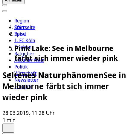
Anmelden
Region
Köln
Startseite
Sport
Reise
1. FC Köln
Pink Lake: See in Melbourne
Erleben
Ratgeber
färbt sich immer wieder pink
Aus aller Welt
Politik
Seltenes Naturphänomen
See in
Wirtschaft
Newsletter
Melbourne färbt sich immer
E-Paper
wieder pink
28.03.2019, 11:28 Uhr
1 min
Auf Google bevorzugen