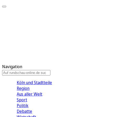
Meine KR
Meine Artikel
Meine Region
Meine Newsletter
Gewinnspiele
Mein Rundschau PLUS
Mein E-Paper
Navigation
Köln und Stadtteile
Region
Aus aller Welt
Sport
Politik
Debatte