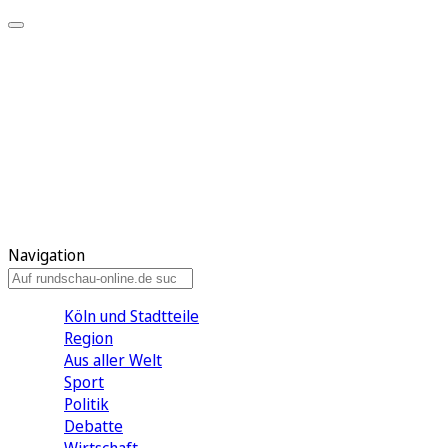
Meine KR
Meine Artikel
Meine Region
Meine Newsletter
Gewinnspiele
Mein Rundschau PLUS
Mein E-Paper
Navigation
Köln und Stadtteile
Region
Aus aller Welt
Sport
Politik
Debatte