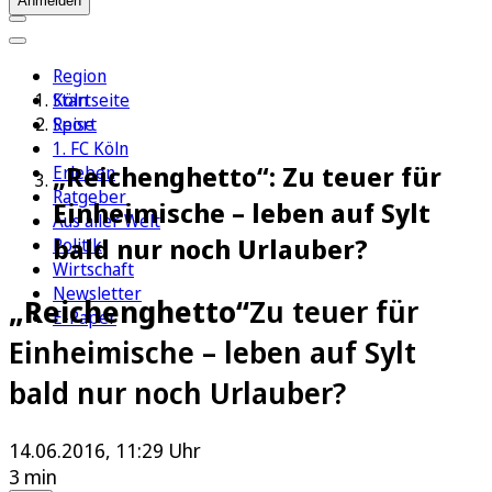
Anmelden
Region
Köln
Startseite
Sport
Reise
1. FC Köln
„Reichenghetto“: Zu teuer für
Erleben
Ratgeber
Einheimische – leben auf Sylt
Aus aller Welt
bald nur noch Urlauber?
Politik
Wirtschaft
Newsletter
„Reichenghetto“
Zu teuer für
E-Paper
Einheimische – leben auf Sylt
bald nur noch Urlauber?
14.06.2016, 11:29 Uhr
3 min