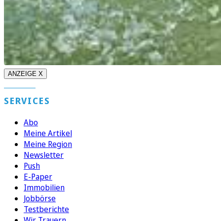
ANZEIGE X
SERVICES
Abo
Meine Artikel
Meine Region
Newsletter
Push
E-Paper
Immobilien
Jobbörse
Testberichte
Wir Trauern