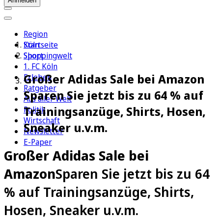
Anmelden
Region
Köln
Startseite
Sport
Shoppingwelt
1. FC Köln
Großer Adidas Sale bei Amazon
Erleben
Ratgeber
Sparen Sie jetzt bis zu 64 % auf
Aus aller Welt
Trainingsanzüge, Shirts, Hosen,
Politik
Wirtschaft
Sneaker u.v.m.
Newsletter
E-Paper
Großer Adidas Sale bei
Amazon
Sparen Sie jetzt bis zu 64
% auf Trainingsanzüge, Shirts,
Hosen, Sneaker u.v.m.