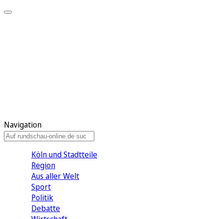
Meine KR
Meine Artikel
Meine Region
Meine Newsletter
Gewinnspiele
Mein Rundschau PLUS
Mein E-Paper
Navigation
Köln und Stadtteile
Region
Aus aller Welt
Sport
Politik
Debatte