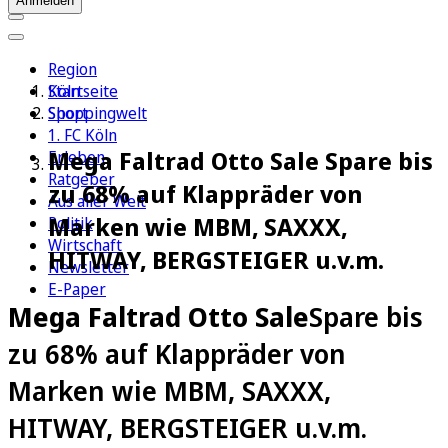
Anmelden
Region
Köln
Startseite
Sport
Shoppingwelt
1. FC Köln
Mega Faltrad Otto Sale Spare bis
Erleben
Ratgeber
zu 68% auf Klappräder von
Aus aller Welt
Marken wie MBM, SAXXX,
Politik
Wirtschaft
HITWAY, BERGSTEIGER u.v.m.
Newsletter
E-Paper
Mega Faltrad Otto Sale
Spare bis
zu 68% auf Klappräder von
Marken wie MBM, SAXXX,
HITWAY, BERGSTEIGER u.v.m.