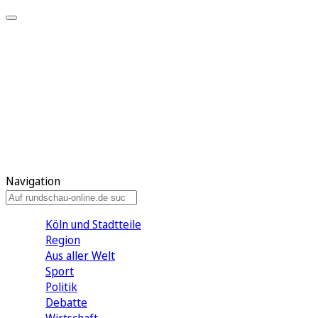
Meine KR
Meine Artikel
Meine Region
Meine Newsletter
Gewinnspiele
Mein Rundschau PLUS
Mein E-Paper
Navigation
Köln und Stadtteile
Region
Aus aller Welt
Sport
Politik
Debatte