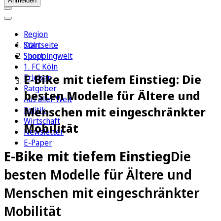
Anmelden
Region
Köln
Startseite
Sport
Shoppingwelt
1. FC Köln
E-Bike mit tiefem Einstieg: Die
Erleben
Ratgeber
besten Modelle für Ältere und
Aus aller Welt
Menschen mit eingeschränkter
Politik
Wirtschaft
Mobilität
Newsletter
E-Paper
E-Bike mit tiefem Einstieg
Die
besten Modelle für Ältere und
Menschen mit eingeschränkter
Mobilität