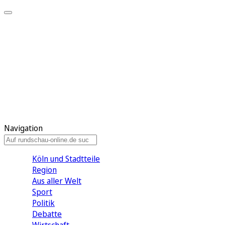
Meine KR
Meine Artikel
Meine Region
Meine Newsletter
Gewinnspiele
Mein Rundschau PLUS
Mein E-Paper
Navigation
Köln und Stadtteile
Region
Aus aller Welt
Sport
Politik
Debatte