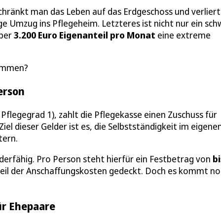
chränkt man das Leben auf das Erdgeschoss und verliert
ge Umzug ins Pflegeheim. Letzteres ist nicht nur ein sch
über
3.200 Euro Eigenanteil pro Monat
eine extreme
temmen?
erson
Pflegegrad 1), zahlt die Pflegekasse einen Zuschuss für
dieser Gelder ist es, die Selbstständigkeit im eigene
tern.
örderfähig. Pro Person steht hierfür ein Festbetrag von
bi
 Teil der Anschaffungskosten gedeckt. Doch es kommt n
für Ehepaare