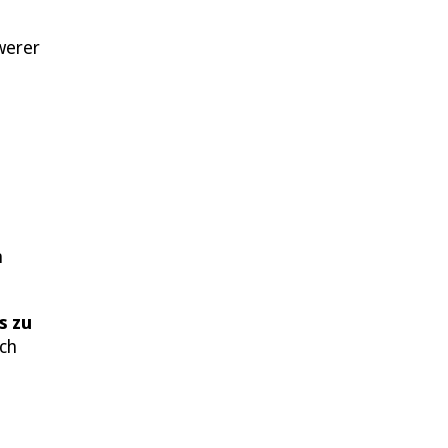
werer
n
s zu
och