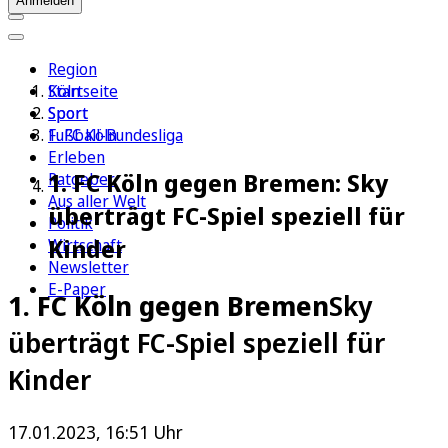
Anmelden
Region
Köln
Startseite
Sport
Sport
1. FC Köln
Fußball-Bundesliga
Erleben
1. FC Köln gegen Bremen: Sky
Ratgeber
Aus aller Welt
überträgt FC-Spiel speziell für
Politik
Kinder
Wirtschaft
Newsletter
E-Paper
1. FC Köln gegen Bremen
Sky
überträgt FC-Spiel speziell für
Kinder
17.01.2023, 16:51 Uhr