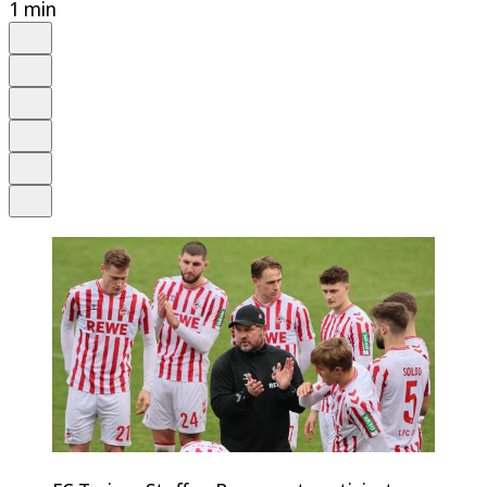
1 min
Auf Google bevorzugen
Anhören
Schrift
Merken
Drucken
Teilen