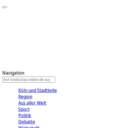
Meine KR
Meine Artikel
Meine Region
Meine Newsletter
Gewinnspiele
Mein Rundschau PLUS
Mein E-Paper
Navigation
Köln und Stadtteile
Region
Aus aller Welt
Sport
Politik
Debatte