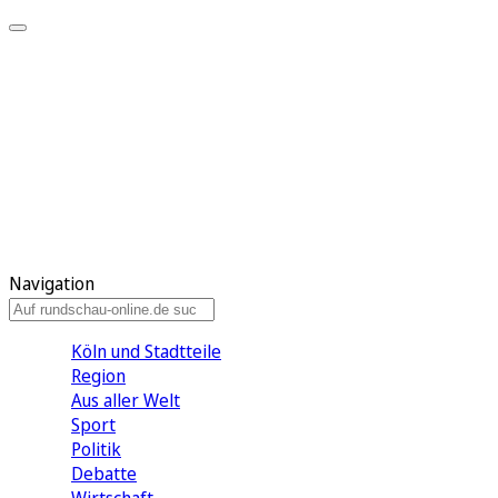
Meine KR
Meine Artikel
Meine Region
Meine Newsletter
Gewinnspiele
Mein Rundschau PLUS
Mein E-Paper
Navigation
Köln und Stadtteile
Region
Aus aller Welt
Sport
Politik
Debatte