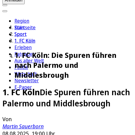
Anmelden
Region
Köln
Startseite
Sport
Sport
1. FC Köln
1. FC Köln
Erleben
1. FC Köln: Die Spuren führen
Ratgeber
Aus aller Welt
nach Palermo und
Politik
Middlesbrough
Wirtschaft
Newsletter
E-Paper
1. FC Köln
Die Spuren führen nach
Palermo und Middlesbrough
Von
Martin Sauerborn
08.08.2025, 19:00 Uhr