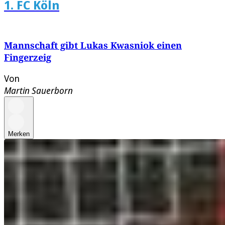
1. FC Köln
Mannschaft gibt Lukas Kwasniok einen
Fingerzeig
Von
Martin Sauerborn
Merken