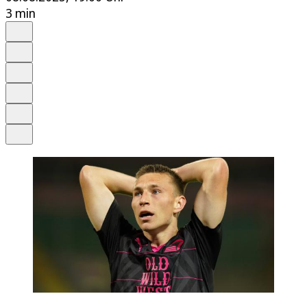
3 min
Auf Google bevorzugen
Anhören
Schrift
Merken
Drucken
Teilen