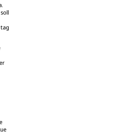
a.
soll
ntag
e
er
e
Aue