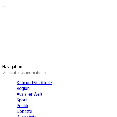
Meine KR
Meine Artikel
Meine Region
Meine Newsletter
Gewinnspiele
Mein Rundschau PLUS
Mein E-Paper
Navigation
Köln und Stadtteile
Region
Aus aller Welt
Sport
Politik
Debatte