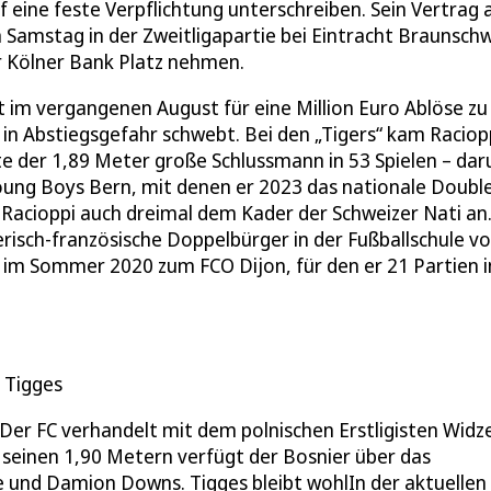
f eine feste Verpflichtung unterschreiben. Sein Vertrag 
am Samstag in der Zweitligapartie bei Eintracht Braunsch
r Kölner Bank Platz nehmen.
im vergangenen August für eine Million Euro Ablöse zu 
 in Abstiegsgefahr schwebt. Bei den „Tigers“ kam Raciop
te der 1,89 Meter große Schlussmann in 53 Spielen – dar
Young Boys Bern, mit denen er 2023 das nationale Doubl
 Racioppi auch dreimal dem Kader der Schweizer Nati an
risch-französische Doppelbürger in der Fußballschule v
 im Sommer 2020 zum FCO Dijon, für den er 21 Partien i
 Tigges
 Der FC verhandelt mit dem polnischen Erstligisten Wid
t seinen 1,90 Metern verfügt der Bosnier über das
 und Damion Downs. Tigges bleibt wohlIn der aktuellen