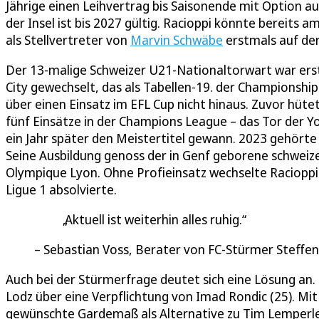
Jährige einen Leihvertrag bis Saisonende mit Option au
der Insel ist bis 2027 gültig. Racioppi könnte bereits 
als Stellvertreter von
Marvin Schwäbe
erstmals auf de
Der 13-malige Schweizer U21-Nationaltorwart war erst 
City gewechselt, das als Tabellen-19. der Championship
über einen Einsatz im EFL Cup nicht hinaus. Zuvor hüte
fünf Einsätze in der Champions League – das Tor der 
ein Jahr später den Meistertitel gewann. 2023 gehörte
Seine Ausbildung genoss der in Genf geborene schweize
Olympique Lyon. Ohne Profieinsatz wechselte Racioppi
Ligue 1 absolvierte.
Aktuell ist weiterhin alles ruhig.
Sebastian Voss, Berater von FC-Stürmer Steffen
Auch bei der Stürmerfrage deutet sich eine Lösung an.
Lodz über eine Verpflichtung von Imad Rondic (25). Mi
gewünschte Gardemaß als Alternative zu Tim Lemperle