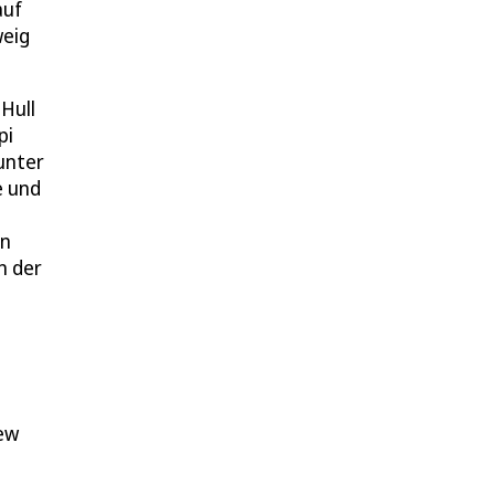
auf
weig
Hull
pi
unter
e und
.
on
n der
zew