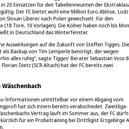
in 20 Einsätzen für den Tabellenneunten der Ekstraklas
ültig. Der FC bietet wohl eine Million Euro Ablöse, Lodz 
on Slovan Liberec nach Polen gewechselt. Für den
le (18 Tore, 10 Vorlagen). Die Kölner haben noch bis Mo
ließt in Deutschland das Winterfenster.
ne Auswirkungen auf die Zukunft von Steffen Tigges. Di
t als Backup von Tim Lemperle benötigt, der wegen
rhin alles ruhig“, sagte Tigges' Berater Sebastian Voss d
lorian Dietz (SCR Altach) hat der FC bereits zwei
ko Wäschenbach
u-Informationen unmittelbar vor einem Abgang vom
profi hat sich intern bereits verabschiedet. Zweitliga-
 Wäschenbachs Vertrag läuft im Sommer aus, der FC dürft
kürzlich für ein Probetraining bei Drittligist Erzgebirge 
n.