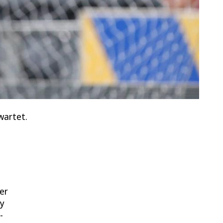
wartet.
er
ty
-