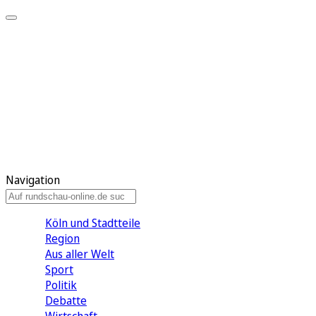
Meine KR
Meine Artikel
Meine Region
Meine Newsletter
Gewinnspiele
Mein Rundschau PLUS
Mein E-Paper
Navigation
Köln und Stadtteile
Region
Aus aller Welt
Sport
Politik
Debatte