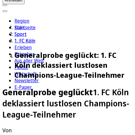
Anmelden
Region
Köln
Startseite
Sport
Sport
1. FC Köln
1. FC Köln
Erleben
Generalprobe geglückt: 1. FC
Ratgeber
Aus aller Welt
Köln deklassiert lustlosen
Politik
Champions-League-Teilnehmer
Wirtschaft
Newsletter
E-Paper
Generalprobe geglückt
1. FC Köln
deklassiert lustlosen Champions-
League-Teilnehmer
Von