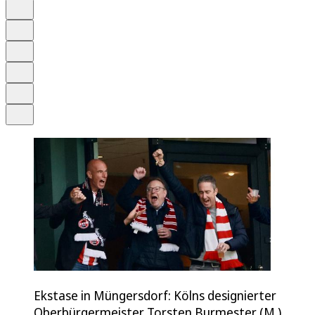
Auf Google bevorzugen
Anhören
Schrift
Merken
Drucken
Teilen
Ekstase in Müngersdorf: Kölns designierter
Oberbürgermeister Torsten Burmester (M.)