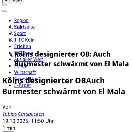
Anmelden
Region
Köln
Startseite
Sport
Sport
1. FC Köln
1. FC Köln
Erleben
Kölns designierter OB: Auch
Ratgeber
Aus aller Welt
Burmester schwärmt von El Mala
Politik
Wirtschaft
Kölns designierter OB
Auch
Newsletter
E-Paper
Burmester schwärmt von El Mala
Von
Tobias Carspecken
19.10.2025, 11:50 Uhr
1 min