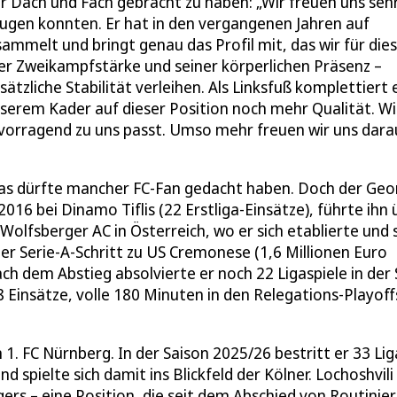
r Dach und Fach gebracht zu haben: „Wir freuen uns sehr
ugen konnten. Er hat in den vergangenen Jahren auf
ammelt und bringt genau das Profil mit, das wir für die
ner Zweikampfstärke und seiner körperlichen Präsenz –
ätzliche Stabilität verleihen. Als Linksfuß komplettiert 
serem Kader auf dieser Position noch mehr Qualität. Wi
rvorragend zu uns passt. Umso mehr freuen wir uns dara
? Das dürfte mancher FC-Fan gedacht haben. Doch der Geo
016 bei Dinamo Tiflis (22 Erstliga-Einsätze), führte ihn 
Wolfsberger AC in Österreich, wo er sich etablierte und
er Serie-A-Schritt zu US Cremonese (1,6 Millionen Euro
h dem Abstieg absolvierte er noch 22 Ligaspiele in der 
 Einsätze, volle 180 Minuten in den Relegations-Playoff
 1. FC Nürnberg. In der Saison 2025/26 bestritt er 33 Lig
 spielte sich damit ins Blickfeld der Kölner. Lochoshvili
gers – eine Position, die seit dem Abschied von Routinier