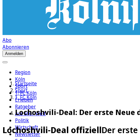
Abo
Abonnieren
Anmelden
Region
Köln
Startseite
Sport
Sport
1. FC Köln
1. FC Köln
Erleben
Ratgeber
Lochoshvili-Deal: Der erste Neue d
Aus aller Welt
Politik
Wirtschaft
Lochoshvili-Deal offiziell
Der erste
Newsletter