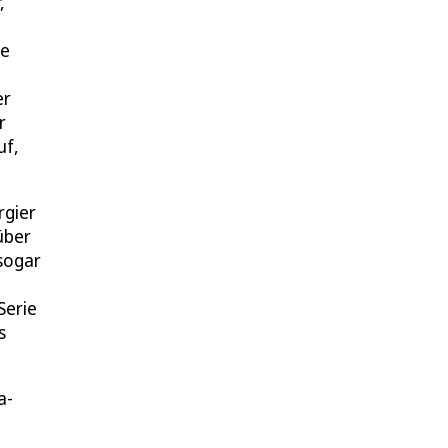
,
se
er
r
uf,
rgier
über
 sogar
Serie
s
a-