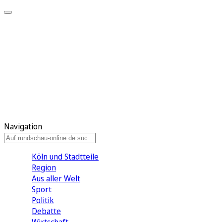
Meine KR
Meine Artikel
Meine Region
Meine Newsletter
Gewinnspiele
Mein Rundschau PLUS
Mein E-Paper
Navigation
Köln und Stadtteile
Region
Aus aller Welt
Sport
Politik
Debatte