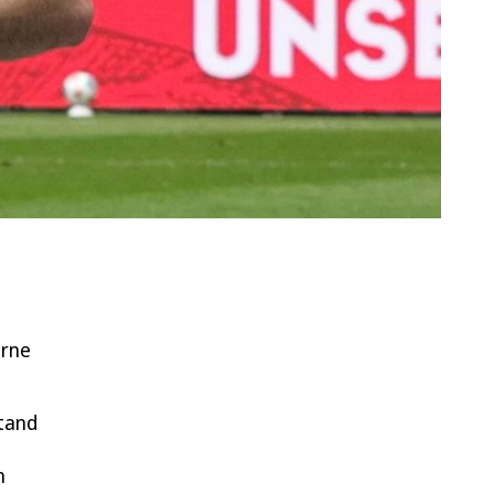
erne
tand
n