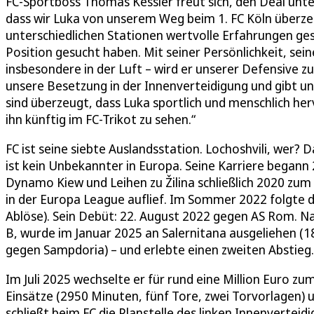
FC-Sportboss Thomas Kessler freut sich, den Deal unte
dass wir Luka von unserem Weg beim 1. FC Köln überze
unterschiedlichen Stationen wertvolle Erfahrungen ges
Position gesucht haben. Mit seiner Persönlichkeit, sei
insbesondere in der Luft – wird er unserer Defensive zus
unsere Besetzung in der Innenverteidigung und gibt un
sind überzeugt, dass Luka sportlich und menschlich he
ihn künftig im FC-Trikot zu sehen.“
FC ist seine siebte Auslandsstation. Lochoshvili, wer
ist kein Unbekannter in Europa. Seine Karriere begann 2
Dynamo Kiew und Leihen zu Žilina schließlich 2020 zum 
in der Europa League auflief. Im Sommer 2022 folgte d
Ablöse). Sein Debüt: 22. August 2022 gegen AS Rom. Nac
B, wurde im Januar 2025 an Salernitana ausgeliehen (18
gegen Sampdoria) – und erlebte einen zweiten Abstieg.
Im Juli 2025 wechselte er für rund eine Million Euro zum
Einsätze (2950 Minuten, fünf Tore, zwei Torvorlagen) und
schließt beim FC die Planstelle des linken Innenverteidi