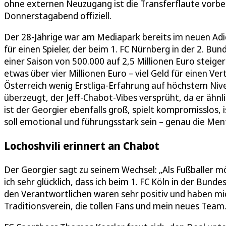
ohne externen Neuzugang ist die Transferflaute vorbei
Donnerstagabend offiziell.
Der 28-Jährige war am Mediapark bereits im neuen Adid
für einen Spieler, der beim 1. FC Nürnberg in der 2. B
einer Saison von 500.000 auf 2,5 Millionen Euro steige
etwas über vier Millionen Euro – viel Geld für einen Vert
Österreich wenig Erstliga-Erfahrung auf höchstem Nive
überzeugt, der Jeff-Chabot-Vibes versprüht, da er ähnl
ist der Georgier ebenfalls groß, spielt kompromisslos, i
soll emotional und führungsstark sein – genau die Menta
Lochoshvili erinnert an Chabot
Der Georgier sagt zu seinem Wechsel: „Als Fußballer m
ich sehr glücklich, dass ich beim 1. FC Köln in der Bun
den Verantwortlichen waren sehr positiv und haben mi
Traditionsverein, die tollen Fans und mein neues Team.