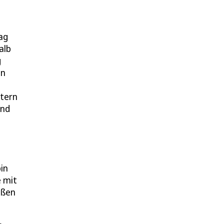
ag
alb
g
in
etern
und
in
e mit
oßen