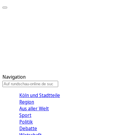
Meine KR
Meine Artikel
Meine Region
Meine Newsletter
Gewinnspiele
Mein Rundschau PLUS
Mein E-Paper
Navigation
Köln und Stadtteile
Region
Aus aller Welt
Sport
Politik
Debatte