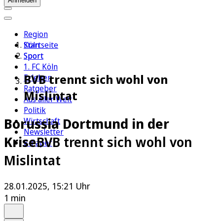
Anmelden
Region
Köln
Startseite
Sport
Sport
1. FC Köln
BVB trennt sich wohl von
Erleben
Ratgeber
Mislintat
Aus aller Welt
Politik
Borussia Dortmund in der
Wirtschaft
Newsletter
Krise
BVB trennt sich wohl von
E-Paper
Mislintat
28.01.2025, 15:21 Uhr
1 min
Auf Google bevorzugen