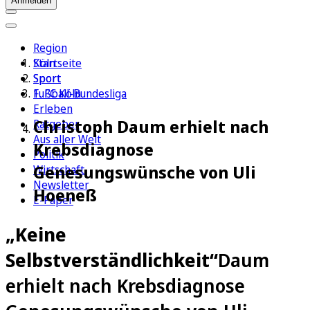
Anmelden
Region
Köln
Startseite
Sport
Sport
1. FC Köln
Fußball-Bundesliga
Erleben
Christoph Daum erhielt nach
Ratgeber
Aus aller Welt
Krebsdiagnose
Politik
Genesungswünsche von Uli
Wirtschaft
Newsletter
Hoeneß
E-Paper
„Keine
Selbstverständlichkeit“
Daum
erhielt nach Krebsdiagnose