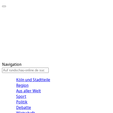
Meine KR
Meine Artikel
Meine Region
Meine Newsletter
Gewinnspiele
Mein Rundschau PLUS
Mein E-Paper
Navigation
Köln und Stadtteile
Region
Aus aller Welt
Sport
Politik
Debatte