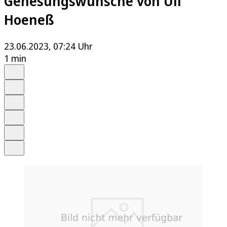
Genesungswünsche von Uli
Hoeneß
23.06.2023, 07:24 Uhr
1 min
Auf Google bevorzugen
Anhören
Schrift
Merken
Drucken
Teilen