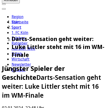
Anmelden
Region
Köln
Startseite
Sport
Sport
1. FC Köln
Darts-Sensation geht weiter:
Erleben
Ratgeber
Luke Littler steht mit 16 im WM-
Aus aller Welt
Finale
Politik
Wirtschaft
Newsletter
Jüngster Spieler der
E-Paper
Geschichte
Darts-Sensation geht
weiter: Luke Littler steht mit 16
im WM-Finale
02.01.2024, 22:48 Uhr