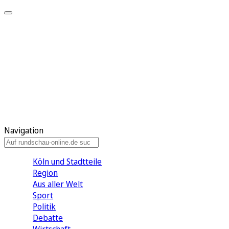
Meine KR
Meine Artikel
Meine Region
Meine Newsletter
Gewinnspiele
Mein Rundschau PLUS
Mein E-Paper
Navigation
Köln und Stadtteile
Region
Aus aller Welt
Sport
Politik
Debatte