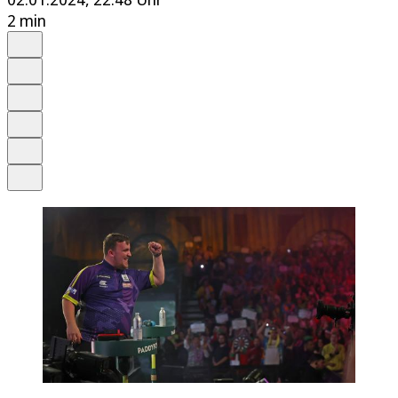
2 min
Auf Google bevorzugen
Anhören
Schrift
Merken
Drucken
Teilen