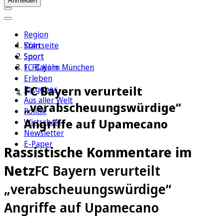
Anmelden
Region
Köln
Startseite
Sport
Sport
1. FC Köln
FC Bayern München
Erleben
FC Bayern verurteilt
Ratgeber
Aus aller Welt
„verabscheuungswürdige“
Politik
Angriffe auf Upamecano
Wirtschaft
Newsletter
E-Paper
Rassistische Kommentare im
Netz
FC Bayern verurteilt
„verabscheuungswürdige“
Angriffe auf Upamecano