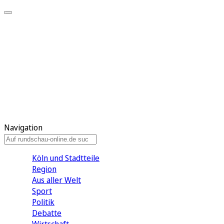
Meine KR
Meine Artikel
Meine Region
Meine Newsletter
Gewinnspiele
Mein Rundschau PLUS
Mein E-Paper
Navigation
Köln und Stadtteile
Region
Aus aller Welt
Sport
Politik
Debatte