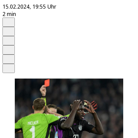
15.02.2024, 19:55 Uhr
2 min
Auf Google bevorzugen
Anhören
Schrift
Merken
Drucken
Teilen