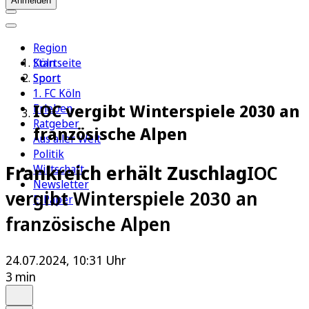
Anmelden
Region
Köln
Startseite
Sport
Sport
1. FC Köln
IOC vergibt Winterspiele 2030 an
Erleben
Ratgeber
französische Alpen
Aus aller Welt
Politik
Frankreich erhält Zuschlag
IOC
Wirtschaft
Newsletter
vergibt Winterspiele 2030 an
E-Paper
französische Alpen
24.07.2024, 10:31 Uhr
3 min
Auf Google bevorzugen