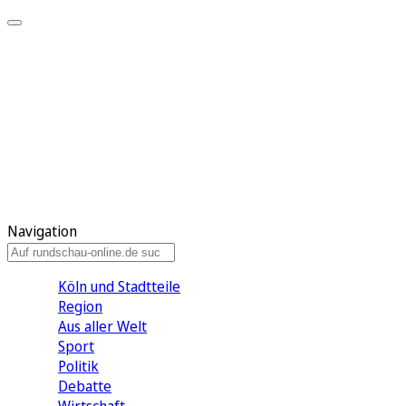
Meine KR
Meine Artikel
Meine Region
Meine Newsletter
Gewinnspiele
Mein Rundschau PLUS
Mein E-Paper
Navigation
Köln und Stadtteile
Region
Aus aller Welt
Sport
Politik
Debatte