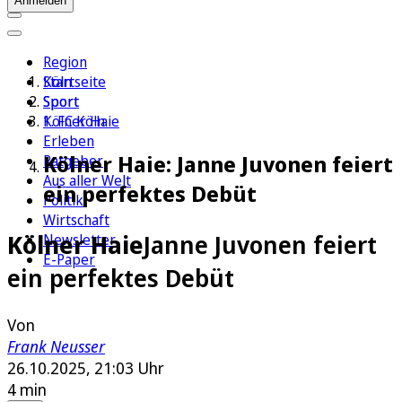
Anmelden
Region
Köln
Startseite
Sport
Sport
1. FC Köln
Kölner Haie
Erleben
Kölner Haie: Janne Juvonen feiert
Ratgeber
Aus aller Welt
ein perfektes Debüt
Politik
Wirtschaft
Kölner Haie
Janne Juvonen feiert
Newsletter
E-Paper
ein perfektes Debüt
Von
Frank Neusser
26.10.2025, 21:03 Uhr
4 min