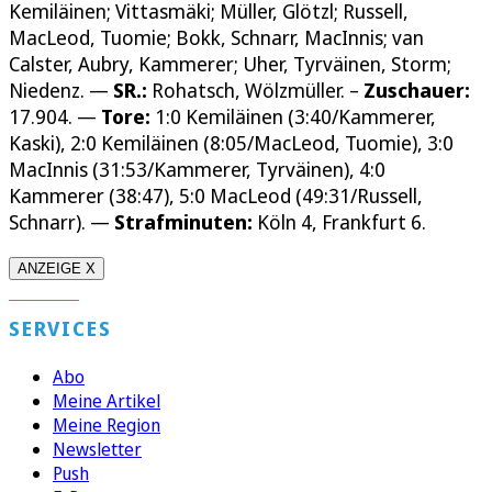
Kemiläinen; Vittasmäki; Müller, Glötzl; Russell,
MacLeod, Tuomie; Bokk, Schnarr, MacInnis; van
Calster, Aubry, Kammerer; Uher, Tyrväinen, Storm;
Niedenz. —
SR.:
Rohatsch, Wölzmüller. –
Zuschauer:
17.904. —
Tore:
1:0 Kemiläinen (3:40/Kammerer,
Kaski), 2:0 Kemiläinen (8:05/MacLeod, Tuomie), 3:0
MacInnis (31:53/Kammerer, Tyrväinen), 4:0
Kammerer (38:47), 5:0 MacLeod (49:31/Russell,
Schnarr). —
Strafminuten:
Köln 4, Frankfurt 6.
ANZEIGE X
SERVICES
Abo
Meine Artikel
Meine Region
Newsletter
Push