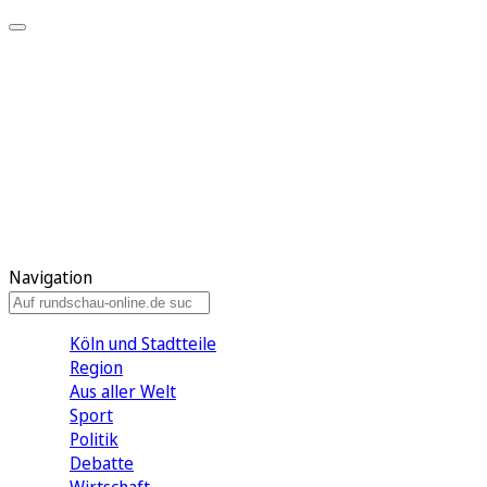
Meine KR
Meine Artikel
Meine Region
Meine Newsletter
Gewinnspiele
Mein Rundschau PLUS
Mein E-Paper
Navigation
Köln und Stadtteile
Region
Aus aller Welt
Sport
Politik
Debatte