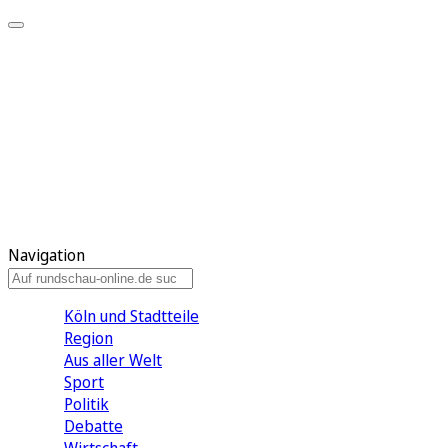
Meine KR
Meine Artikel
Meine Region
Meine Newsletter
Gewinnspiele
Mein Rundschau PLUS
Mein E-Paper
Navigation
Köln und Stadtteile
Region
Aus aller Welt
Sport
Politik
Debatte