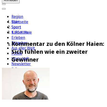
Anmelden
Region
Köln
Startseite
Sport
Sport
1. FC Köln
Kölner Haie
Erleben
Kommentar zu den Kölner Haien:
Ratgeber
Aus aller Welt
Sich fühlen wie ein zweiter
Politik
Gewinner
Wirtschaft
Newsletter
E-Paper