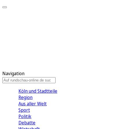
Meine KR
Meine Artikel
Meine Region
Meine Newsletter
Gewinnspiele
Mein Rundschau PLUS
Mein E-Paper
Navigation
Köln und Stadtteile
Region
Aus aller Welt
Sport
Politik
Debatte