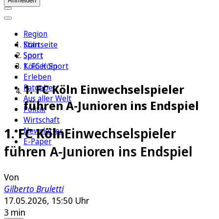
Anmelden
Region
Köln
Startseite
Sport
Sport
1. FC Köln
Kölner Sport
Erleben
1. FC Köln Einwechselspieler
Ratgeber
Aus aller Welt
führen A-Junioren ins Endspiel
Politik
Wirtschaft
1. FC Köln
Einwechselspieler
Newsletter
E-Paper
führen A-Junioren ins Endspiel
Von
Gilberto Bruletti
17.05.2026, 15:50 Uhr
3 min