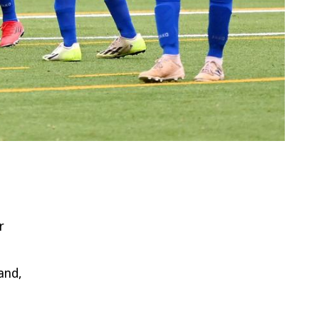
r
and,