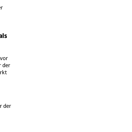
er
als
 vor
r der
irkt
r der