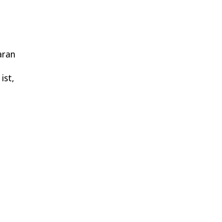
aran
ist,