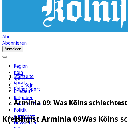
Abo
Abonnieren
Anmelden
Region
Köln
Startseite
Sport
Sport
1. FC Köln
Kölner Sport
Erleben
Ratgeber
Arminia 09: Was Kölns schlechtes
Aus aller Welt
Politik
Wirtschaft
Kreisligist Arminia 09
Was Kölns sc
Newsletter