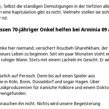
s.
Selbst die ständigen Demütigungen in der tiefsten all
ine Kapitulation gibt es nicht. Vielmehr stellen sie sich
 ist.
sen 70-jähriger Onkel helfen bei Arminia 09 
denke hier niemand, versichert Rouzbeh Gharehkhani, der
 neues Leben zu beginnen. Seit ein paar Monaten steht e
r, ruhiger Mann. Stets mit einem Lächeln im Gesicht. Er w
ürlich auf Persisch. Denn bis auf einen Spieler aus
ie in Köln, Bonn, Düsseldorf und sogar Hagen. Über
usikproduzenten für iranische Folklore und einem Dokto
mmengefunden.
 brauchen ihn nicht. Nichts wird unsere Begeisterung