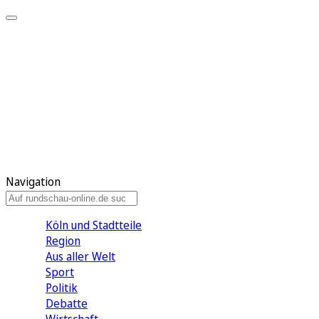
Meine KR
Meine Artikel
Meine Region
Meine Newsletter
Gewinnspiele
Mein Rundschau PLUS
Mein E-Paper
Navigation
Köln und Stadtteile
Region
Aus aller Welt
Sport
Politik
Debatte