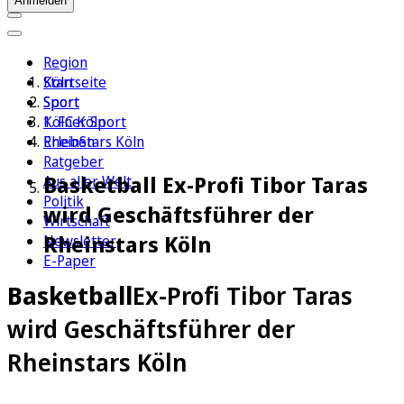
Anmelden
Region
Köln
Startseite
Sport
Sport
1. FC Köln
Kölner Sport
Erleben
RheinStars Köln
Ratgeber
Basketball Ex-Profi Tibor Taras
Aus aller Welt
Politik
wird Geschäftsführer der
Wirtschaft
Rheinstars Köln
Newsletter
E-Paper
Basketball
Ex-Profi Tibor Taras
wird Geschäftsführer der
Rheinstars Köln