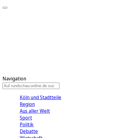
Meine KR
Meine Artikel
Meine Region
Meine Newsletter
Gewinnspiele
Mein Rundschau PLUS
Mein E-Paper
Navigation
Köln und Stadtteile
Region
Aus aller Welt
Sport
Politik
Debatte