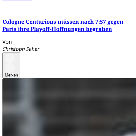
Cologne Centurions müssen nach 7:57 gegen
Paris ihre Playoff-Hoffnungen begraben
Von
Christoph Seher
Merken