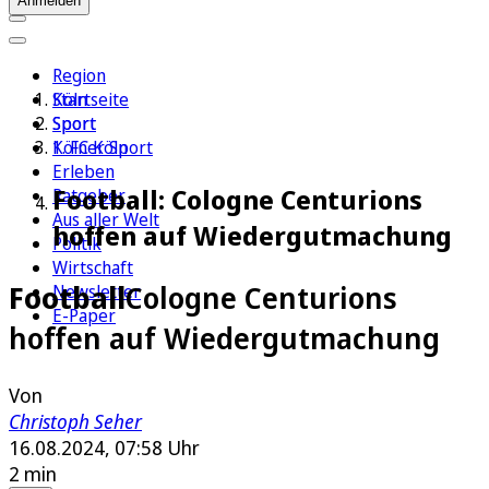
Anmelden
Region
Köln
Startseite
Sport
Sport
1. FC Köln
Kölner Sport
Erleben
Football: Cologne Centurions
Ratgeber
Aus aller Welt
hoffen auf Wiedergutmachung
Politik
Wirtschaft
Football
Cologne Centurions
Newsletter
E-Paper
hoffen auf Wiedergutmachung
Von
Christoph Seher
16.08.2024, 07:58 Uhr
2 min