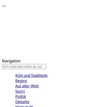
Meine KR
Meine Artikel
Meine Region
Meine Newsletter
Gewinnspiele
Mein Rundschau PLUS
Mein E-Paper
Navigation
Köln und Stadtteile
Region
Aus aller Welt
Sport
Politik
Debatte