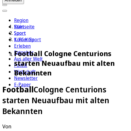
Anmelden
Region
Köln
Startseite
Sport
Sport
1. FC Köln
Kölner Sport
Erleben
Football Cologne Centurions
Ratgeber
Aus aller Welt
starten Neuaufbau mit alten
Politik
Bekannten
Wirtschaft
Newsletter
E-Paper
Football
Cologne Centurions
starten Neuaufbau mit alten
Bekannten
Von