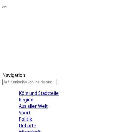
Meine KR
Meine Artikel
Meine Region
Meine Newsletter
Gewinnspiele
Mein Rundschau PLUS
Mein E-Paper
Navigation
Köln und Stadtteile
Region
Aus aller Welt
Sport
Politik
Debatte