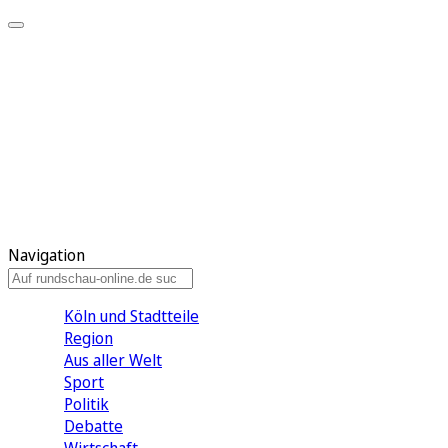
Meine KR
Meine Artikel
Meine Region
Meine Newsletter
Gewinnspiele
Mein Rundschau PLUS
Mein E-Paper
Navigation
Köln und Stadtteile
Region
Aus aller Welt
Sport
Politik
Debatte