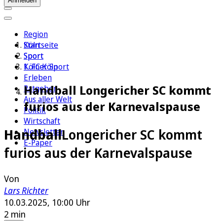
Anmelden
Region
Köln
Startseite
Sport
Sport
1. FC Köln
Kölner Sport
Erleben
Handball Longericher SC kommt
Ratgeber
Aus aller Welt
furios aus der Karnevalspause
Politik
Wirtschaft
Handball
Longericher SC kommt
Newsletter
E-Paper
furios aus der Karnevalspause
Von
Lars Richter
10.03.2025, 10:00 Uhr
2 min