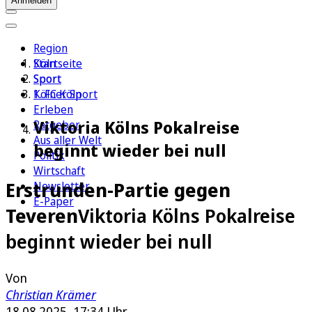
Anmelden
Region
Köln
Startseite
Sport
Sport
1. FC Köln
Kölner Sport
Erleben
Viktoria Kölns Pokalreise
Ratgeber
Aus aller Welt
beginnt wieder bei null
Politik
Wirtschaft
Erstrunden-Partie gegen
Newsletter
E-Paper
Teveren
Viktoria Kölns Pokalreise
beginnt wieder bei null
Von
Christian Krämer
18.08.2025, 17:34 Uhr