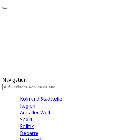
Meine KR
Meine Artikel
Meine Region
Meine Newsletter
Gewinnspiele
Mein Rundschau PLUS
Mein E-Paper
Navigation
Köln und Stadtteile
Region
Aus aller Welt
Sport
Politik
Debatte