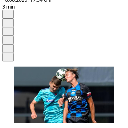
3 min
Auf Google bevorzugen
Anhören
Schrift
Merken
Drucken
Teilen