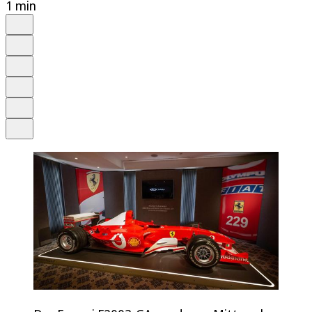
1 min
Auf Google bevorzugen
Anhören
Schrift
Merken
Drucken
Teilen