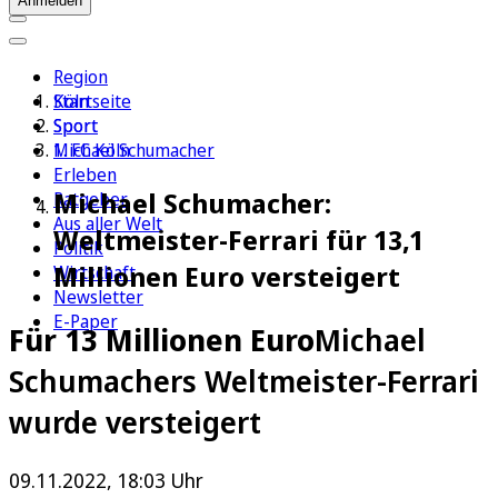
Anmelden
Region
Köln
Startseite
Sport
Sport
1. FC Köln
Michael Schumacher
Erleben
Michael Schumacher:
Ratgeber
Aus aller Welt
Weltmeister-Ferrari für 13,1
Politik
Millionen Euro versteigert
Wirtschaft
Newsletter
E-Paper
Für 13 Millionen Euro
Michael
Schumachers Weltmeister-Ferrari
wurde versteigert
09.11.2022, 18:03 Uhr