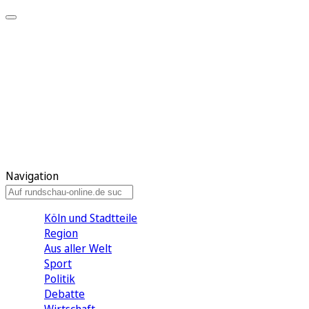
Meine KR
Meine Artikel
Meine Region
Meine Newsletter
Gewinnspiele
Mein Rundschau PLUS
Mein E-Paper
Navigation
Köln und Stadtteile
Region
Aus aller Welt
Sport
Politik
Debatte