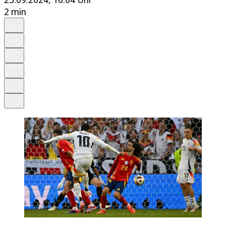
2 min
Auf Google bevorzugen
Anhören
Schrift
Merken
Drucken
Teilen