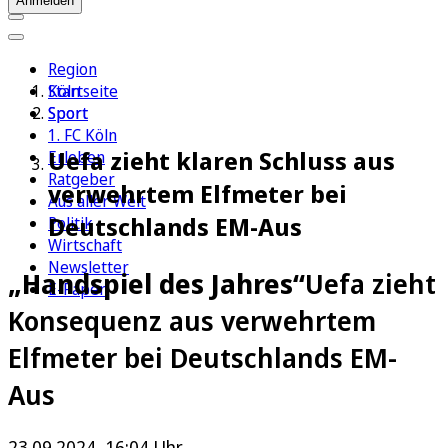
Anmelden
Region
Köln
Startseite
Sport
Sport
1. FC Köln
Uefa zieht klaren Schluss aus
Erleben
Ratgeber
verwehrtem Elfmeter bei
Aus aller Welt
Deutschlands EM-Aus
Politik
Wirtschaft
Newsletter
„Handspiel des Jahres“
Uefa zieht
E-Paper
Konsequenz aus verwehrtem
Elfmeter bei Deutschlands EM-
Aus
23.09.2024, 16:04 Uhr