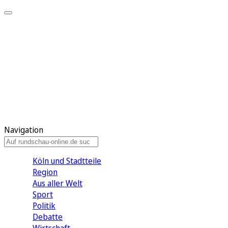
Meine KR
Meine Artikel
Meine Region
Meine Newsletter
Gewinnspiele
Mein Rundschau PLUS
Mein E-Paper
Navigation
Köln und Stadtteile
Region
Aus aller Welt
Sport
Politik
Debatte