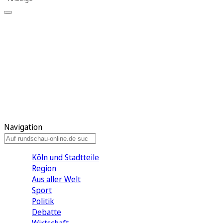
Meine KR
Meine Artikel
Meine Region
Meine Newsletter
Gewinnspiele
Mein Rundschau PLUS
Mein E-Paper
Navigation
Köln und Stadtteile
Region
Aus aller Welt
Sport
Politik
Debatte