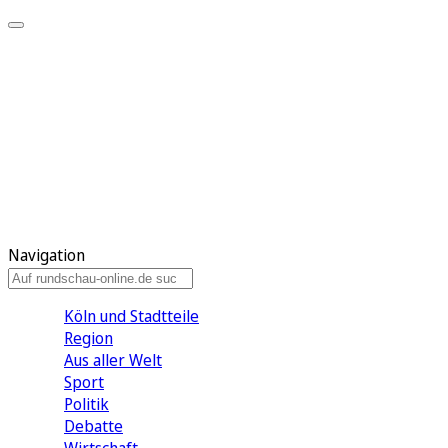
Meine KR
Meine Artikel
Meine Region
Meine Newsletter
Gewinnspiele
Mein Rundschau PLUS
Mein E-Paper
Navigation
Köln und Stadtteile
Region
Aus aller Welt
Sport
Politik
Debatte