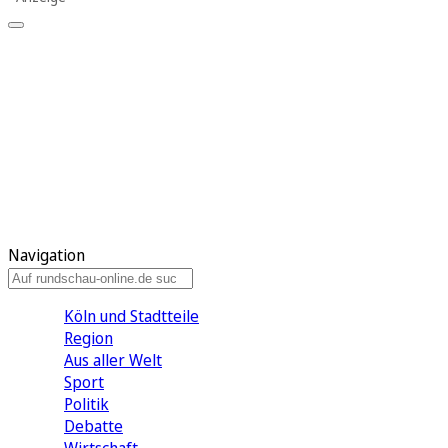
Meine KR
Meine Artikel
Meine Region
Meine Newsletter
Gewinnspiele
Mein Rundschau PLUS
Mein E-Paper
Navigation
Köln und Stadtteile
Region
Aus aller Welt
Sport
Politik
Debatte