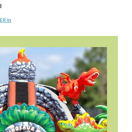
d
R in