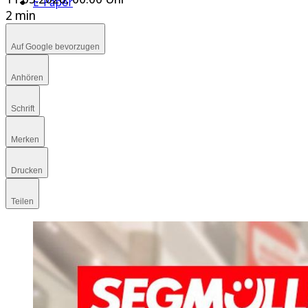
E-Paper
2 min
Auf Google bevorzugen
Anhören
Schrift
Merken
Drucken
Teilen