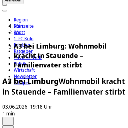
Anmelden
Region
Köln
Startseite
Sport
Welt
1. FC Köln
A3 bei Limburg: Wohnmobil
Erleben
Ratgeber
kracht in Stauende –
Aus aller Welt
Familienvater stirbt
Politik
Wirtschaft
Newsletter
A3 bei Limburg
Wohnmobil kracht
E-Paper
in Stauende – Familienvater stirbt
03.06.2026, 19:18 Uhr
1 min
Auf Google bevorzugen