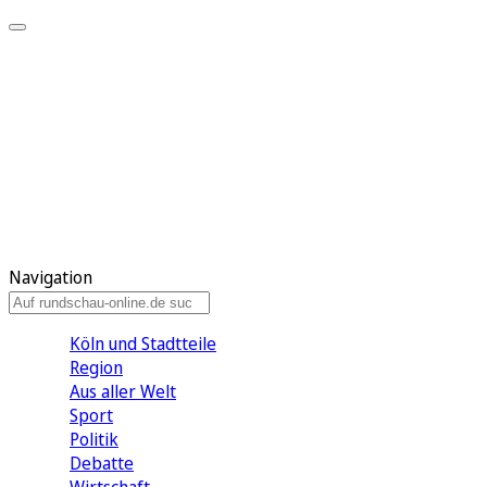
Meine KR
Meine Artikel
Meine Region
Meine Newsletter
Gewinnspiele
Mein Rundschau PLUS
Mein E-Paper
Navigation
Köln und Stadtteile
Region
Aus aller Welt
Sport
Politik
Debatte