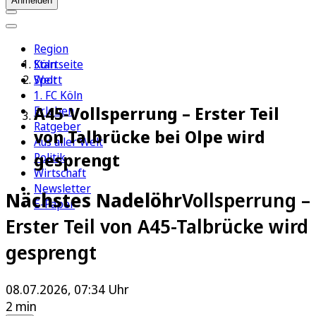
Anmelden
Region
Köln
Startseite
Sport
Welt
1. FC Köln
A45-Vollsperrung – Erster Teil
Erleben
Ratgeber
von Talbrücke bei Olpe wird
Aus aller Welt
gesprengt
Politik
Wirtschaft
Newsletter
Nächstes Nadelöhr
Vollsperrung –
E-Paper
Erster Teil von A45-Talbrücke wird
gesprengt
08.07.2026, 07:34 Uhr
2 min