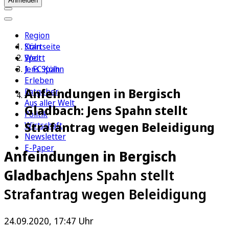
Anmelden
Region
Köln
Startseite
Sport
Welt
1. FC Köln
Jens Spahn
Erleben
Anfeindungen in Bergisch
Ratgeber
Aus aller Welt
Gladbach: Jens Spahn stellt
Politik
Strafantrag wegen Beleidigung
Wirtschaft
Newsletter
E-Paper
Anfeindungen in Bergisch
Gladbach
Jens Spahn stellt
Strafantrag wegen Beleidigung
24.09.2020, 17:47 Uhr