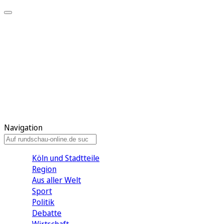
Meine KR
Meine Artikel
Meine Region
Meine Newsletter
Gewinnspiele
Mein Rundschau PLUS
Mein E-Paper
Navigation
Köln und Stadtteile
Region
Aus aller Welt
Sport
Politik
Debatte