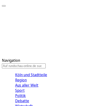
Meine KR
Meine Artikel
Meine Region
Meine Newsletter
Gewinnspiele
Mein Rundschau PLUS
Mein E-Paper
Navigation
Köln und Stadtteile
Region
Aus aller Welt
Sport
Politik
Debatte