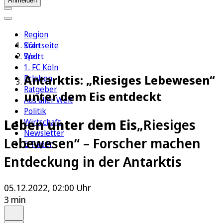
Anmelden
Region
Köln
Startseite
Sport
Welt
1. FC Köln
Antarktis: „Riesiges Lebewesen“
Erleben
Ratgeber
unter dem Eis entdeckt
Aus aller Welt
Politik
Leben unter dem Eis
„Riesiges
Wirtschaft
Newsletter
Lebewesen“ – Forscher machen
E-Paper
Entdeckung in der Antarktis
05.12.2022, 02:00 Uhr
3 min
Auf Google bevorzugen