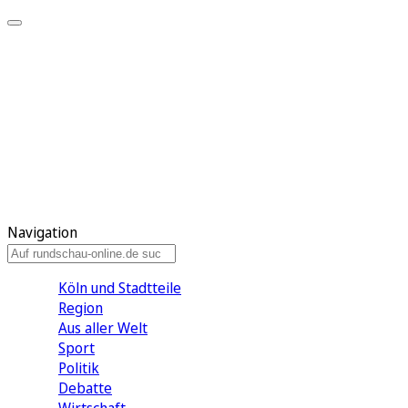
Meine KR
Meine Artikel
Meine Region
Meine Newsletter
Gewinnspiele
Mein Rundschau PLUS
Mein E-Paper
Navigation
Köln und Stadtteile
Region
Aus aller Welt
Sport
Politik
Debatte