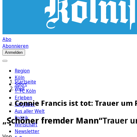
Abo
Abonnieren
Anmelden
Region
Köln
Startseite
Sport
Welt
1. FC Köln
Erleben
Connie Francis ist tot: Trauer um
Ratgeber
Aus aller Welt
Politik
„Schöner fremder Mann“
Trauer u
Wirtschaft
Newsletter
Von