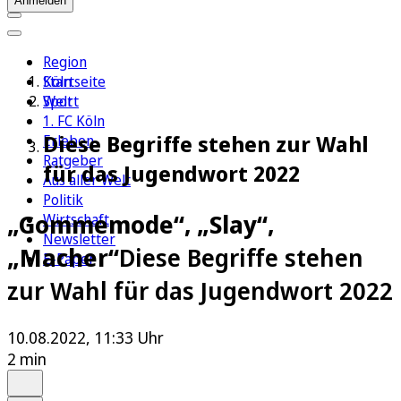
Anmelden
Region
Köln
Startseite
Sport
Welt
1. FC Köln
Diese Begriffe stehen zur Wahl
Erleben
Ratgeber
für das Jugendwort 2022
Aus aller Welt
Politik
„Gommemode“, „Slay“,
Wirtschaft
Newsletter
„Macher“
Diese Begriffe stehen
E-Paper
zur Wahl für das Jugendwort 2022
10.08.2022, 11:33 Uhr
2 min
Auf Google bevorzugen