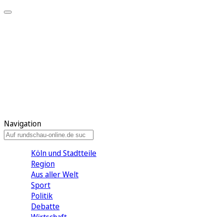
Meine KR
Meine Artikel
Meine Region
Meine Newsletter
Gewinnspiele
Mein Rundschau PLUS
Mein E-Paper
Navigation
Köln und Stadtteile
Region
Aus aller Welt
Sport
Politik
Debatte