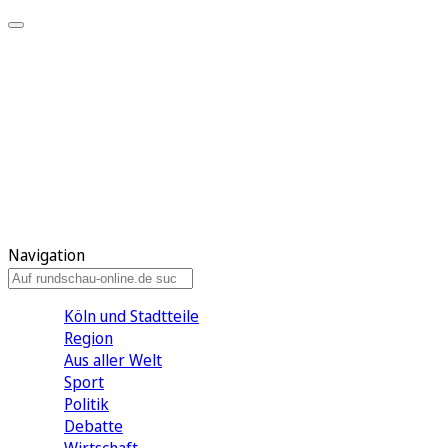
Meine KR
Meine Artikel
Meine Region
Meine Newsletter
Gewinnspiele
Mein Rundschau PLUS
Mein E-Paper
Navigation
Köln und Stadtteile
Region
Aus aller Welt
Sport
Politik
Debatte