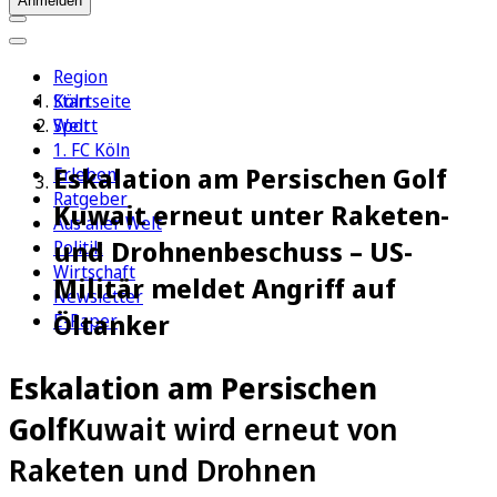
Anmelden
Region
Köln
Startseite
Sport
Welt
1. FC Köln
Eskalation am Persischen Golf
Erleben
Ratgeber
Kuwait erneut unter Raketen-
Aus aller Welt
und Drohnenbeschuss – US-
Politik
Wirtschaft
Militär meldet Angriff auf
Newsletter
Öltanker
E-Paper
Eskalation am Persischen
Golf
Kuwait wird erneut von
Raketen und Drohnen